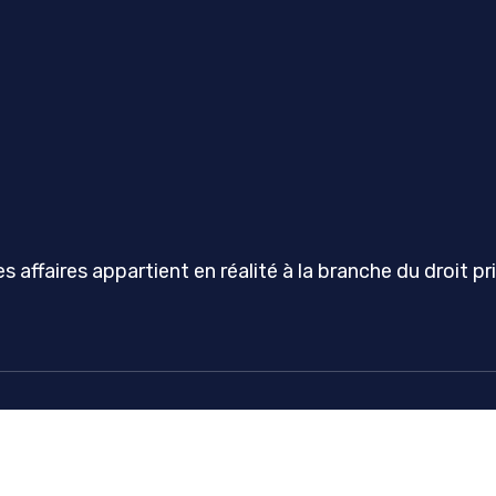
des affaires appartient en réalité à la branche du droit pr
Droit de la propriété et litige du voisinage.
Plan du site